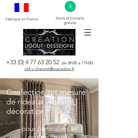
Devis et Conseils
Fabriqué en France
gratuits
+33 (0) 4 77 63 20 52
de 8h00 à 17h00
cld.o.chevret@wanadoo.fr
Confection sur mesure
de rideaux, voilage,
décoration
pour particuliers et
professionnels