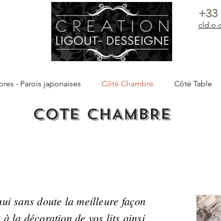
+33 
cld.o
ores - Parois japonaises
Côté Chambre
Côté Table
COTE CHAMBRE
hui sans doute la meilleure façon
 à la décoration de vos lits ainsi