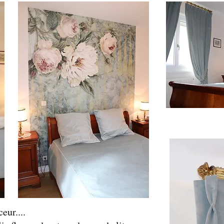
eur....