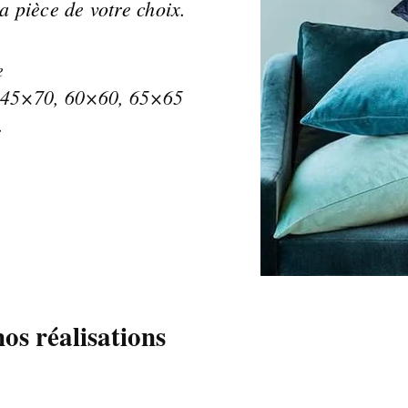
a pièce de votre choix.
e
 45×70, 60×60, 65×65
.
os réalisations